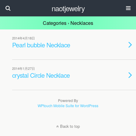
naotjewelry
Categories ›
Necklaces
2014年4月18日
Pearl bubble Necklace
2014年1月27日
crystal Circle Necklace
Powered By
WPtouch Mobile Suite for WordPress
Back to top